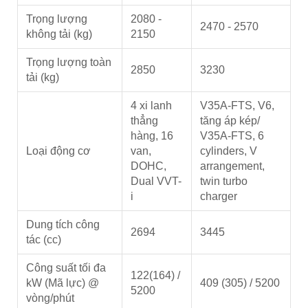
Trọng lượng
2080 -
2470 - 2570
không tải (kg)
2150
Trọng lượng toàn
2850
3230
tải (kg)
4 xi lanh
V35A-FTS, V6,
thẳng
tăng áp kép/
hàng, 16
V35A-FTS, 6
Loại động cơ
van,
cylinders, V
DOHC,
arrangement,
Dual VVT-
twin turbo
i
charger
Dung tích công
2694
3445
tác (cc)
Công suất tối đa
122(164) /
kW (Mã lực) @
409 (305) / 5200
5200
vòng/phút