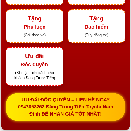
Tặng
Tặng
Phụ kiện
Bảo hiểm
(Gói theo xe)
(Tùy dòng xe)
Ưu đãi
Độc quyền
(Bí mật – chỉ dành cho
khách Đặng Trung Tiến)
ƯU ĐÃI ĐỘC QUYỀN – LIÊN HỆ NGAY
Đặng Trung Tiến Toyota Nam
0943858262
Định ĐỂ NHẬN GIÁ TỐT NHẤT!