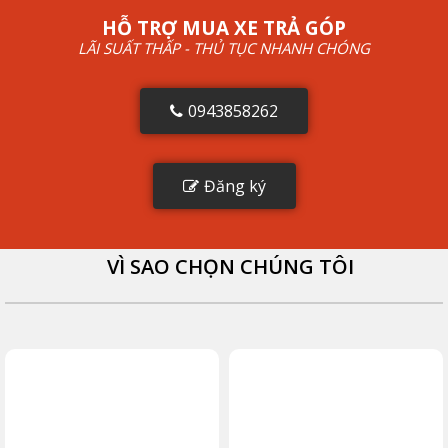
HỖ TRỢ MUA XE TRẢ GÓP
LÃI SUẤT THẤP - THỦ TỤC NHANH CHÓNG
0943858262
Đăng ký
VÌ SAO CHỌN CHÚNG TÔI