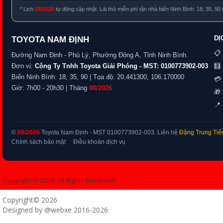
* Lịch
08/2026
tự động cập nhật. Lái thử miễn phí tận nhà biển Ninh Bình: 18, 35, 90
DỊ
TOYOTA NAM ĐỊNH
📋
Đường Nam Định - Phủ Lý, Phường Đông A, Tỉnh Ninh Bình.
Đơn vị:
Công Ty Tnhh Toyota Giải Phóng - MST: 0100773902-003
🧮 
Biển Ninh Bình: 18, 35, 90 | Tọa độ: 20.441300, 106.170000
💳 
Giờ: 7h00 - 20h30 | Tháng
08/2026
🎁
📍 
©
08/2026
Toyota Nam Định - MST 0100773902-003. Liên hệ
Đặng Trung Tiế
Chính sách bảo mật
Điều khoản dịch vụ
Copyright © 2018. All Rights Reserved
Copyright© 2026
Designed by @webxe 2016-2026