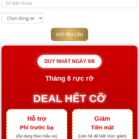
GỬI YÊU CẦU
DUY NHẤT NGÀY
9/8
Tháng
8
rực rỡ
DEAL HẾT CỠ
Hỗ trợ
Giảm
Phí trước bạ
Tiền mặt
(Áp dụng theo mẫu xe)
(Liên hệ để biết mức giảm)