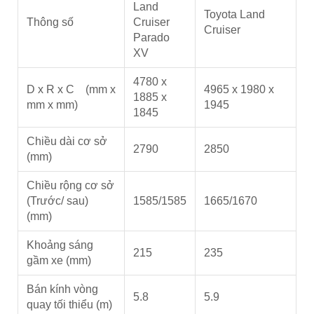
Land
Toyota Land
Thông số
Cruiser
Cruiser
Parado
XV
4780 x
D x R x C (mm x
4965 x 1980 x
1885 x
mm x mm)
1945
1845
Chiều dài cơ sở
2790
2850
(mm)
Chiều rộng cơ sở
(Trước/ sau)
1585/1585
1665/1670
(mm)
Khoảng sáng
215
235
gầm xe (mm)
Bán kính vòng
5.8
5.9
quay tối thiểu (m)