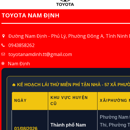
TOYOTA NAM ĐỊNH
Đường Nam Định - Phủ Lý, Phường Đông A, Tỉnh Ninh 
0943858262
toyotanamdinh.tt@gmail.com
Nam Định
🔥 KẾ HOẠCH LÁI THỬ MIỄN PHÍ TẬN NHÀ - 57 XÃ PH
KHU VỰC HUYỆN
NGÀY
XÃ/PHƯỜNG 
CŨ
Phường Nam 
Thành phố Nam
Thi, Phường 
01/08/2026