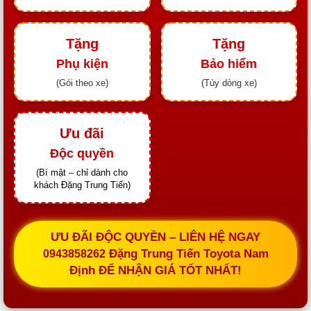
Tặng
Tặng
Phụ kiện
Bảo hiểm
(Gói theo xe)
(Tùy dòng xe)
Ưu đãi
Độc quyền
(Bí mật – chỉ dành cho
khách Đặng Trung Tiến)
ƯU ĐÃI ĐỘC QUYỀN – LIÊN HỆ NGAY
Đặng Trung Tiến Toyota Nam
0943858262
Định ĐỂ NHẬN GIÁ TỐT NHẤT!