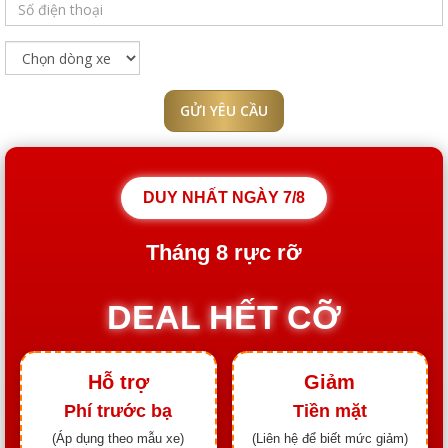
GỬI YÊU CẦU
DUY NHẤT NGÀY
7/8
Tháng
8
rực rỡ
DEAL HẾT CỠ
Hỗ trợ
Giảm
Phí trước bạ
Tiền mặt
(Áp dụng theo mẫu xe)
(Liên hệ để biết mức giảm)