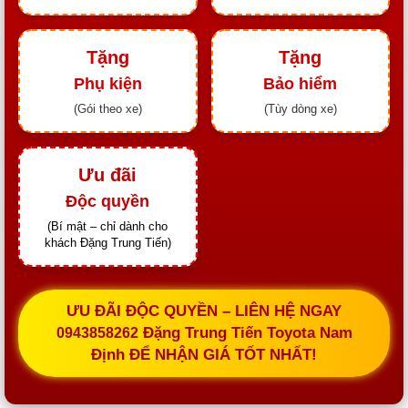
Tặng
Tặng
Phụ kiện
Bảo hiểm
(Gói theo xe)
(Tùy dòng xe)
Ưu đãi
Độc quyền
(Bí mật – chỉ dành cho
khách Đặng Trung Tiến)
ƯU ĐÃI ĐỘC QUYỀN – LIÊN HỆ NGAY
Đặng Trung Tiến Toyota Nam
0943858262
Định ĐỂ NHẬN GIÁ TỐT NHẤT!