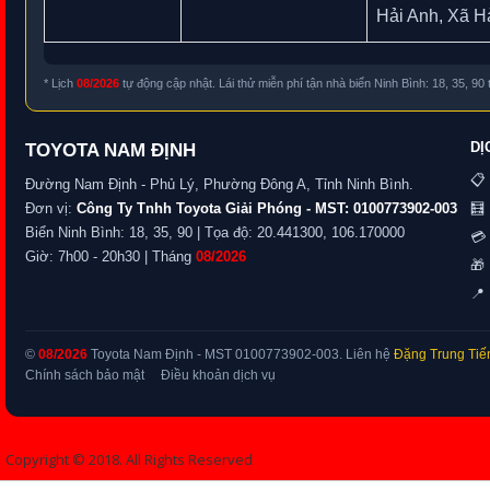
Hải Anh, Xã H
* Lịch
08/2026
tự động cập nhật. Lái thử miễn phí tận nhà biển Ninh Bình: 18, 35, 90
DỊ
TOYOTA NAM ĐỊNH
📋
Đường Nam Định - Phủ Lý, Phường Đông A, Tỉnh Ninh Bình.
Đơn vị:
Công Ty Tnhh Toyota Giải Phóng - MST: 0100773902-003
🧮 
Biển Ninh Bình: 18, 35, 90 | Tọa độ: 20.441300, 106.170000
💳 
Giờ: 7h00 - 20h30 | Tháng
08/2026
🎁
📍 
©
08/2026
Toyota Nam Định - MST 0100773902-003. Liên hệ
Đặng Trung Tiế
Chính sách bảo mật
Điều khoản dịch vụ
Copyright © 2018. All Rights Reserved