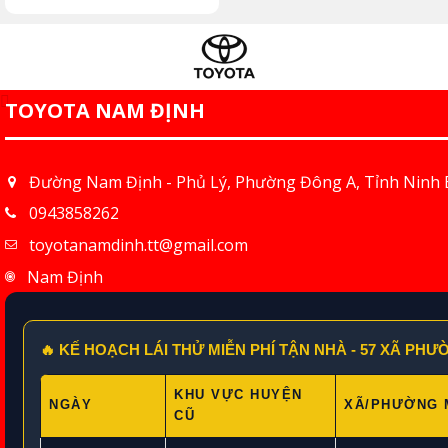
TOYOTA NAM ĐỊNH
Đường Nam Định - Phủ Lý, Phường Đông A, Tỉnh Ninh 
0943858262
toyotanamdinh.tt@gmail.com
Nam Định
🔥 KẾ HOẠCH LÁI THỬ MIỄN PHÍ TẬN NHÀ - 57 XÃ PH
KHU VỰC HUYỆN
NGÀY
XÃ/PHƯỜNG 
CŨ