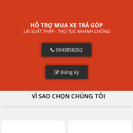
HỖ TRỢ MUA XE TRẢ GÓP
LÃI SUẤT THẤP - THỦ TỤC NHANH CHÓNG
0943858262
Đăng ký
VÌ SAO CHỌN CHÚNG TÔI